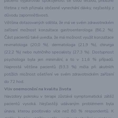
pacienti vyjadřovali spokojenost se svou léčbou, přibližně
třetina z nich přiznala občasné vynechání dávky, nejčastěji z
důvodu zapomnětlivosti.
Většina dotazovaných sdělila, že má ve svém zdravotnickém
zařízení možnost konzultace gastroenterologa (86,2 %).
Část pacientů také uvedla, že má možnost využít konzultace
revmatologa (20,0 %), dermatologa (21,9 %), chirurga
(22,2 %) nebo nutričního specialisty (27,3 %). Dostupnost
psychologa byla jen minimální, a to v 11,6 % případů.
Naprostá většina pacientů (93,3 %) měla při akutních
potížích možnost ošetření ve svém zdravotnickém zařízení
do 72 hod.
Vliv onemocnění na kvalitu života
Navzdory pokroku v terapii zůstává symptomatická zátěž
pacientů vysoká. Nejčastěji udávaným problémem byla
únava, kterou pociťovalo více než 80 % respondentů. K