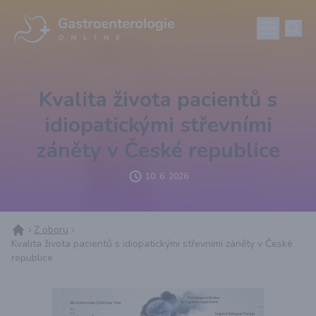
Kvalita života pacientů s
idiopatickými střevními
záněty v České republice
10. 6. 2026
Z oboru
Kvalita života pacientů s idiopatickými střevními záněty v České
republice