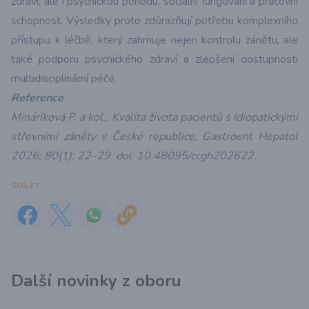
zdraví, ale i psychickou pohodu, sociální fungování a pracovní
schopnost. Výsledky proto zdůrazňují potřebu komplexního
přístupu k léčbě, který zahrnuje nejen kontrolu zánětu, ale
také podporu psychického zdraví a zlepšení dostupnosti
multidisciplinární péče.
Reference
Mináriková P. a kol., Kvalita života pacientů s idiopatickými
střevními záněty v České republice, Gastroent Hepatol
2026; 80(1): 22–29. doi: 10.48095/ccgh202622.
SDÍLET
Další novinky z oboru