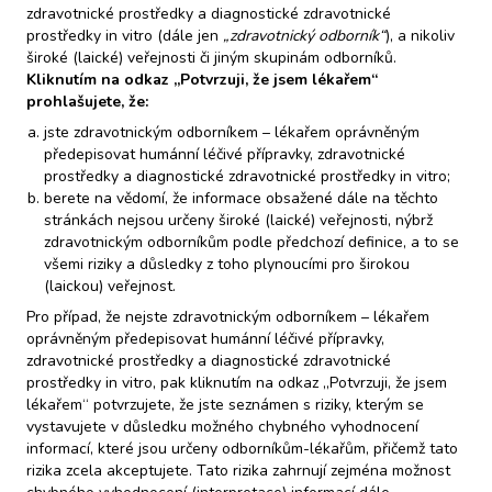
propojení mezi fyzickým a psychickým zdravím. Závažným
zdravotnické prostředky a diagnostické zdravotnické
problémem zůstává omezená dostupnost psychologické
prostředky in vitro (dále jen
„zdravotnický odborník“
), a nikoliv
široké (laické) veřejnosti či jiným skupinám odborníků.
péče, kterou má k dispozici jen malá část pacientů.
Kliknutím na odkaz „Potvrzuji, že jsem lékařem“
Dopad onemocnění na práci
prohlašujete, že:
IBD má rovněž významný dopad na pracovní uplatnění
jste zdravotnickým odborníkem – lékařem oprávněným
předepisovat humánní léčivé přípravky, zdravotnické
pacientů. Přestože většina respondentů pracuje, přibližně
prostředky a diagnostické zdravotnické prostředky in vitro;
pětina pobírá invalidní důchod. Více než 60 % pacientů
berete na vědomí, že informace obsažené dále na těchto
uvedlo, že v posledním roce zameškali alespoň jeden
stránkách nejsou určeny široké (laické) veřejnosti, nýbrž
zdravotnickým odborníkům podle předchozí definice, a to se
pracovní den kvůli onemocnění, a u části z nich byla absence
všemi riziky a důsledky z toho plynoucími pro širokou
velmi častá. Nemoc ovlivňuje také pracovní výkon, výběr
(laickou) veřejnost.
zaměstnání a často vede k nutnosti úpravy pracovního
Pro případ, že nejste zdravotnickým odborníkem – lékařem
oprávněným předepisovat humánní léčivé přípravky,
režimu. Mnoho pacientů navíc pociťuje v práci stres nebo
zdravotnické prostředky a diagnostické zdravotnické
tlak související s jejich zdravotním stavem.
prostředky in vitro, pak kliknutím na odkaz „Potvrzuji, že jsem
Informovanost o IBD
lékařem“ potvrzujete, že jste seznámen s riziky, kterým se
vystavujete v důsledku možného chybného vyhodnocení
Naprostá většina dotazovaných sdělila, že má dostatečné
informací, které jsou určeny odborníkům-lékařům, přičemž tato
informace o IBD včetně možností léčby. Jako nejčastější
rizika zcela akceptujete. Tato rizika zahrnují zejména možnost