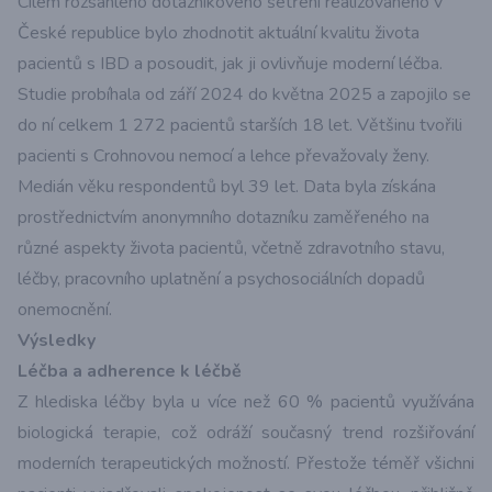
Cílem rozsáhlého dotazníkového šetření realizovaného v
České republice bylo zhodnotit aktuální kvalitu života
pacientů s IBD a posoudit, jak ji ovlivňuje moderní léčba.
Studie probíhala od září 2024 do května 2025 a zapojilo se
do ní celkem 1 272 pacientů starších 18 let. Většinu tvořili
pacienti s Crohnovou nemocí a lehce převažovaly ženy.
Medián věku respondentů byl 39 let. Data byla získána
prostřednictvím anonymního dotazníku zaměřeného na
různé aspekty života pacientů, včetně zdravotního stavu,
léčby, pracovního uplatnění a psychosociálních dopadů
onemocnění.
Výsledky
Léčba a adherence k léčbě
Z hlediska léčby byla u více než 60 % pacientů využívána
biologická terapie, což odráží současný trend rozšiřování
moderních terapeutických možností. Přestože téměř všichni