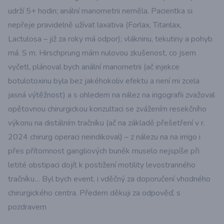
udrží 5+ hodin; anální manometrii neměla. Pacientka si
nepřeje pravidelně užívat laxativa (Forlax, Titanlax,
Lactulosa – již za roky má odpor); vlákninu, tekutiny a pohyb
má. S m. Hirschprung mám nulovou zkušenost, co jsem
vyčetl, plánoval bych anální manometrii (ač injekce
botulotoxinu byla bez jakéhokoliv efektu a není mi zcela
jasná výtěžnost) a s ohledem na nález na irigografii zvažoval
opětovnou chirurgickou konzultaci se zvážením resekčního
výkonu na distálním tračníku (ač na základě přešetření v r.
2024 chirurg operaci neindikoval) – z nálezu na na irrigo i
přes přítomnost gangliových buněk muselo nejspíše při
letité obstipaci dojít k postižení motility levostranného
tračníku… Byl bych event. i vděčný za doporučení vhodného
chirurgického centra. Předem děkuji za odpověď, s
pozdravem