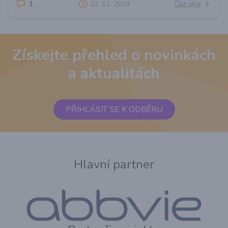
1
22. 11. 2024
Číst více
Získejte přehled o novinkách
a aktualitách
PŘIHLÁSIT SE K ODBĚRU
Hlavní partner