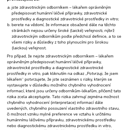
ideálně pracoviště, kde byla původně
jste zdravotnickým odborníkem – lékařem oprávněným
operována. Chirurgové následně rozhodují o
předepisovat humánní léčivé přípravky, zdravotnické
optimální strategii (redo výkon, rozšíření
prostředky a diagnostické zdravotnické prostředky in vitro;
resekce). V nejzávažnějších případech, kdy
berete na vědomí, že informace obsažené dále na těchto
rekonstrukční postupy selhávají, volí jako ultima
stránkách nejsou určeny široké (laické) veřejnosti, nýbrž
zdravotnickým odborníkům podle předchozí definice, a to se
ratio derivační stomii.
všemi riziky a důsledky z toho plynoucími pro širokou
- Pokud bude RAIR přítomen, pak obtíže spíše
(laickou) veřejnost.
odpovídají funkční poruše defekace (dyssynergii,
Pro případ, že nejste zdravotnickým odborníkem – lékařem
sekundární rigiditě rekta po chronické obstrukci).
oprávněným předepisovat humánní léčivé přípravky,
V tomto případě je chirurgická léčba
zdravotnické prostředky a diagnostické zdravotnické
kontraindikována a nejúčinnější je cílená terapie:
prostředky in vitro, pak kliknutím na odkaz „Potvrzuji, že jsem
fyzioterapie pánevního dna, evakuační trénink,
lékařem“ potvrzujete, že jste seznámen s riziky, kterým se
vystavujete v důsledku možného chybného vyhodnocení
event. balónkový trénink či řízené dilatace podle
informací, které jsou určeny odborníkům-lékařům, přičemž tato
nálezu.
rizika zcela akceptujete. Tato rizika zahrnují zejména možnost
chybného vyhodnocení (interpretace) informací dále
Doporučuji proto: provést HRAM a následně
uvedených, chybného posouzení vlastního zdravotního stavu,
vrátit pacientku do specializovaného
či možnost vzniku mylné preference ve vztahu k určitému
humánnímu léčivému přípravku, zdravotnickému prostředku
chirurgického centra k posouzení dalšího postupu
nebo diagnostickému zdravotnickému prostředku in vitro,
(tam, kde byla původně operována, popř. lze