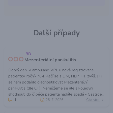
Další případy
IBD
Mezenteriální panikulitis
Dobrý den. V ambulanci VPL u nově registrované
pacientky, ročník *64, (léčí se s DM, HLP, HT, zvýš. JT)
se nám podařilo diagnostikovat Mezenteriální
panikulitis (dle CT). Nemůžeme se ale s kolegyní
shodnout, do čí péče pacienta nadále spadá - Gastroe...
1
28. 7. 2026
Číst více