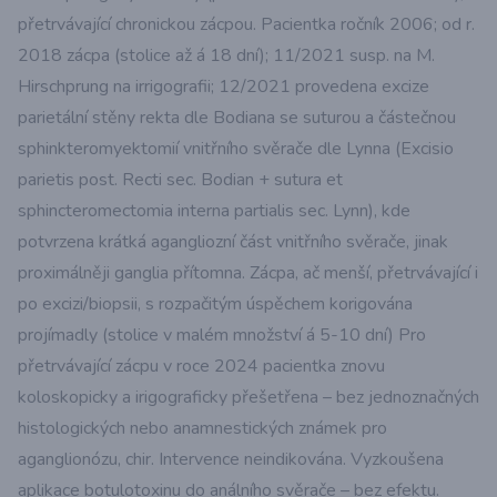
přetrvávající chronickou zácpou. Pacientka ročník 2006; od r.
2018 zácpa (stolice až á 18 dní); 11/2021 susp. na M.
Hirschprung na irrigografii; 12/2021 provedena excize
parietální stěny rekta dle Bodiana se suturou a částečnou
sphinkteromyektomií vnitřního svěrače dle Lynna (Excisio
parietis post. Recti sec. Bodian + sutura et
sphincteromectomia interna partialis sec. Lynn), kde
potvrzena krátká agangliozní část vnitřního svěrače, jinak
proximálněji ganglia přítomna. Zácpa, ač menší, přetrvávající i
po excizi/biopsii, s rozpačitým úspěchem korigována
projímadly (stolice v malém množství á 5-10 dní) Pro
přetrvávající zácpu v roce 2024 pacientka znovu
koloskopicky a irigograficky přešetřena – bez jednoznačných
histologických nebo anamnestických známek pro
aganglionózu, chir. Intervence neindikována. Vyzkoušena
aplikace botulotoxinu do análního svěrače – bez efektu.