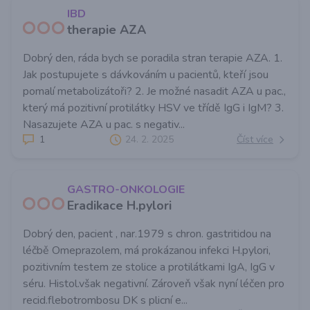
IBD
therapie AZA
Dobrý den, ráda bych se poradila stran terapie AZA. 1.
Jak postupujete s dávkováním u pacientů, kteří jsou
pomalí metabolizátoři? 2. Je možné nasadit AZA u pac.,
který má pozitivní protilátky HSV ve třídě IgG i IgM? 3.
Nasazujete AZA u pac. s negativ...
1
24. 2. 2025
Číst více
GASTRO-ONKOLOGIE
Eradikace H.pylori
Dobrý den, pacient , nar.1979 s chron. gastritidou na
léčbě Omeprazolem, má prokázanou infekci H.pylori,
pozitivním testem ze stolice a protilátkami IgA, IgG v
séru. Histol.však negativní. Zároveň však nyní léčen pro
recid.flebotrombosu DK s plicní e...