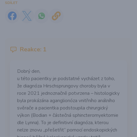
SDÍLET
Reakce: 1
Dobrý den,
u této pacientky je podstatné vycházet z toho,
že diagnóza Hirschsprungovy choroby byla v
roce 2021 jednoznačně potvrzena – histologicky
byla prokázána aganglionóza vnitřního análního
svěrače a pacientka podstoupila chirurgický
výkon (Bodian + částečná sphincteromyektomie
dle Lynna). To je definitivní diagnóza, kterou
nelze znovu „přešetřit“ pomocí endoskopických