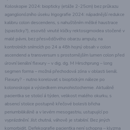
Koloskopie 2024: biopticky (etáže 2-25cm) bez průkazu
aganglionózního úseku Irigografie 2024: nápadnější redukce
kalibru colon descendens, s nahuštěním mělké haustrace
(spasticky?), esovitě vinuté kličky rektosigmoidea stočené v
malé pávni, bez přesvědčivého obarzu ampuly, na
kontrolních snímcích po 24 a 48h hojný obsah v colon
ascendend a transversum s prostornějším lumen colon před
úrovní lienální flexury – v dig. dg. M Hirschprung – long
segmen forma – možná přechodová zóna v oblasti lienál.
Flexury? - nutno korelovat s bioptickým náleze po
kolonoskopii a výsledkem imunohistochemie. Aktuálně
pacientka se stolicí á týden, velikost malého okurku, s
absencí stolice postupně křečové bolesti břicha
periumbilikálně a v levém mesogastriu, ustupující po
vyprázdnění. Jíst chutná, váhově je stabilní. Bez jiných
komorbidit. Defekografie pacientka není schopna – klyzma