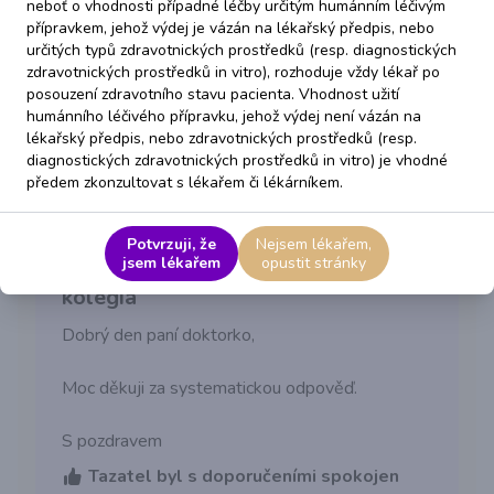
neboť o vhodnosti případné léčby určitým humánním léčivým
konzultovat FN Motol).
přípravkem, jehož výdej je vázán na lékařský předpis, nebo
určitých typů zdravotnických prostředků (resp. diagnostických
S pozdravem,
zdravotnických prostředků in vitro), rozhoduje vždy lékař po
posouzení zdravotního stavu pacienta. Vhodnost užití
MUDr. Kateřina Košťálová
humánního léčivého přípravku, jehož výdej není vázán na
lékařský předpis, nebo zdravotnických prostředků (resp.
pplk. MUDr. Kateřina Košťálová
diagnostických zdravotnických prostředků in vitro) je vhodné
10. 12. 2025 18:14
předem zkonzultovat s lékařem či lékárníkem.
Potvrzuji, že
Nejsem lékařem,
Vyjádření lékaře k doporučení
jsem lékařem
opustit stránky
kolegia
Dobrý den paní doktorko,
Moc děkuji za systematickou odpověď.
S pozdravem
Tazatel byl s doporučeními spokojen