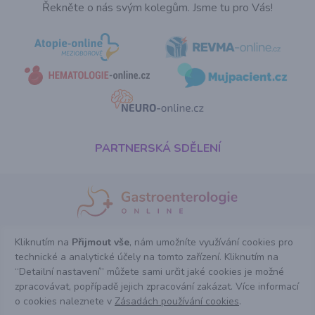
Řekněte o nás svým kolegům. Jsme tu pro Vás!
PARTNERSKÁ SDĚLENÍ
Kliknutím na
Přijmout vše
, nám umožníte využívání cookies pro
Copyright ©Gastroenterologie-online.cz 2024 Powered by Pears Health
technické a analytické účely na tomto zařízení. Kliknutím na
Cyber Europe, s.r.o. All Rights Reserved.
Tyto stránky určené výhradně pro odbornou lékařskou veřejnost vznikly ve
“Detailní nastavení” můžete sami určit jaké cookies je možné
spolupráci s EUNI.cz.
zpracovávat, popřípadě jejich zpracování zakázat. Více informací
Kontaktní informace
info@gitonline.cz
o cookies naleznete v
Zásadách používání cookies
.