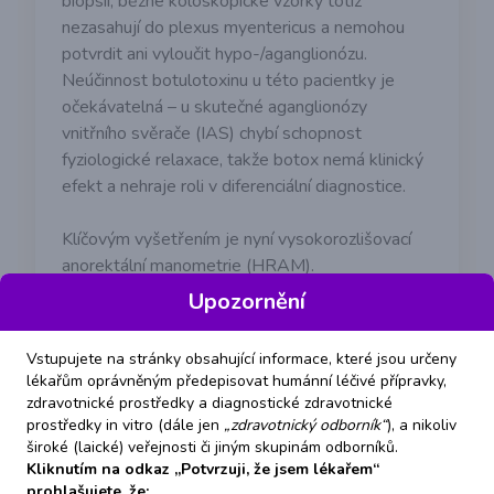
biopsií; běžné koloskopické vzorky totiž
nezasahují do plexus myentericus a nemohou
potvrdit ani vyloučit hypo-/aganglionózu.
Neúčinnost botulotoxinu u této pacientky je
očekávatelná – u skutečné aganglionózy
vnitřního svěrače (IAS) chybí schopnost
fyziologické relaxace, takže botox nemá klinický
efekt a nehraje roli v diferenciální diagnostice.
Klíčovým vyšetřením je nyní vysokorozlišovací
anorektální manometrie (HRAM).
Ta jednoznačně určí, zda je přítomen či
Upozornění
nepřítomen RAIR (rektoanální inhibiční reflex):
- Pokud bude RAIR nepřítomen a manometrie
Vstupujete na stránky obsahující informace, které jsou určeny
prokáže "Hirschsprung-like distální obstrukci"
lékařům oprávněným předepisovat humánní léčivé přípravky,
(rigidní rektum, porucha relaxace), je další postup
zdravotnické prostředky a diagnostické zdravotnické
jednoznačně chirurgický. Zde je nutné, aby
prostředky in vitro (dále jen
„zdravotnický odborník“
), a nikoliv
široké (laické) veřejnosti či jiným skupinám odborníků.
pacientku posoudilo specializované centrum,
Kliknutím na odkaz „Potvrzuji, že jsem lékařem“
které se této problematice dlouhodobě věnuje,
prohlašujete, že: